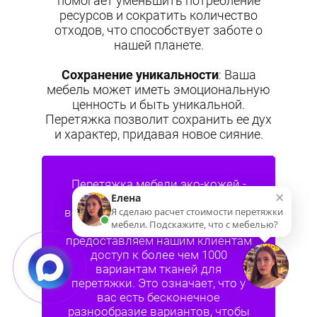
помогает уменьшить потребление
ресурсов и сократить количество
отходов, что способствует заботе о
нашей планете.
Сохранение уникальности
: Ваша
мебель может иметь эмоциональную
ценность и быть уникальной.
Перетяжка позволит сохранить ее дух
и характер, придавая новое сияние.
Перетяжка мебели эко-кожей -
это только начало ваших
возможностей с "Профи Мебель".
Мы гордимся тем, что
предоставляем нашим клиентам
доступ к более чем 1000
вариантам тканей для
перетяжки. Это означает, что у
вас есть бесконечное
разнообразие вариантов, чтобы