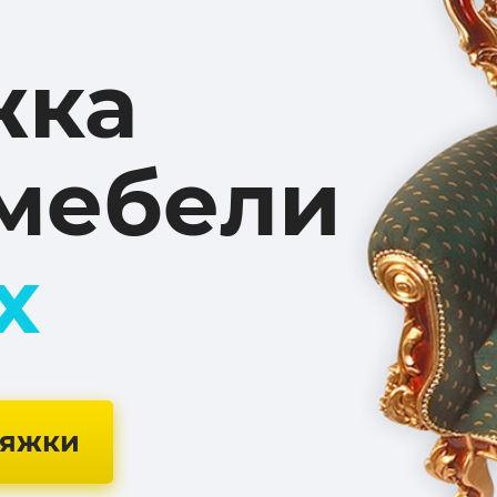
жка
мебели
ах
тяжки