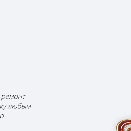
 ремонт
жку любым
р