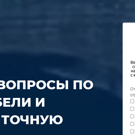
Вв
с
н
с 
 ВОПРОСЫ ПО
От
от
БЕЛИ И
 ТОЧНУЮ