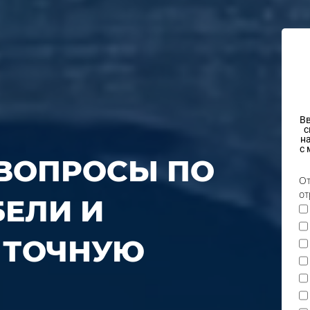
Вв
с
н
с 
 ВОПРОСЫ ПО
От
от
БЕЛИ И
 ТОЧНУЮ