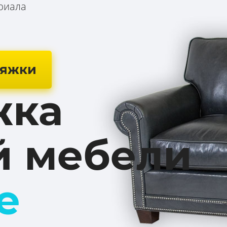
риала
тяжки
жка
й мебели
ве