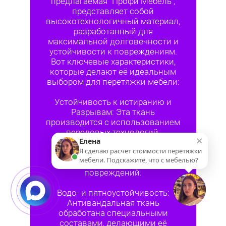
предлагаемая "Профи Мебель",
представляет собой
высокотехнологичный материал,
разработанный для
максимальной долговечности и
устойчивости к повреждениям.
Вот ключевые характеристики,
которые делают её идеальным
выбором для перетяжки мебели:
Устойчивость к истиранию и
Разрывам: Эта ткань
производится с использованием
передовых технологий,
благодаря которым она
выдерживает значительные
механические нагрузки без
повреждений.
Водо- и пятноустойчивость:
Антивандальная ткань
обработана специальными
составами, делающими её