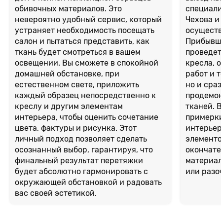
обивочных материалов. Это
специали
невероятно удобный сервис, который
Чехова 
устраняет необходимость посещать
осуществ
салон и пытаться представить, как
Прибывши
ткань будет смотреться в вашем
проведет
освещении. Вы сможете в спокойной
кресла, 
домашней обстановке, при
работ и 
естественном свете, приложить
но и сра
каждый образец непосредственно к
продемо
креслу и другим элементам
тканей.
интерьера, чтобы оценить сочетание
примерки
цвета, фактуры и рисунка. Этот
интерье
личный подход позволяет сделать
элементо
осознанный выбор, гарантируя, что
окончате
финальный результат перетяжки
материал
будет абсолютно гармонировать с
или разо
окружающей обстановкой и радовать
вас своей эстетикой.