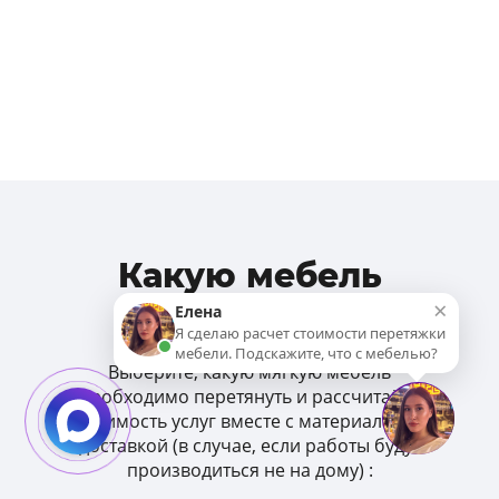
Какую мебель
×
реставрируем:
Елена
Я сделаю расчет стоимости перетяжки
мебели. Подскажите, что с мебелью?
Выберите, какую мягкую мебель
необходимо перетянуть и рассчитайте
стоимость услуг вместе с материалом и
доставкой (в случае, если работы будут
производиться не на дому) :