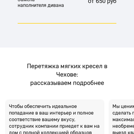
от 650 руб
наполнителя дивана
Перетяжка мягких кресел в
Чехове:
рассказываем подробнее
Чтобы обеспечить идеальное
Мы ценим
попадание в ваш интерьер и полное
сделать 
соответствие вашему вкусу,
максима
сотрудник компании приедет к вам на
необреме
дом с полной коллекцией образцов
выезд к