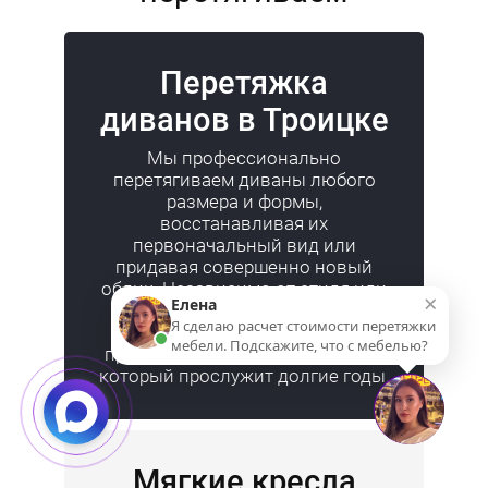
Перетяжка
диванов
в Троицке
Мы профессионально
перетягиваем диваны любого
размера и формы,
восстанавливая их
первоначальный вид или
придавая совершенно новый
облик. Независимо от стиля или
типа ткани, мы обеспечим
вашему дивану свежий и
привлекательный внешний вид,
который прослужит долгие годы.
Мягкие кресла